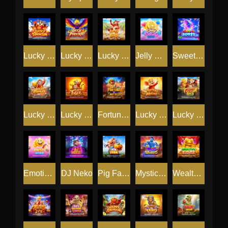
Lucky Panda
Lucky Phoenix
Lucky Bull
Jelly Candy
Sweet Burst
Lucky MonKey
Lucky Tiger
Fortunes of Aztec
Lucky Mouse
Lucky Tiger Gold Ultimate
Emotiwins
DJ Neko
Pig Farm
Mystic Wishes
Wealthy Frog