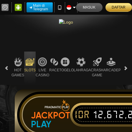
Main di
MASUK
DAFTAR
Telegram
HOT
SLOTS
LIVE
RACE
TOGEL
OLAHRAGA
CRASH
ARCADE
POKER
GAMES
CASINO
GAME
IDR
12,672,
JACKPOT
PLAY