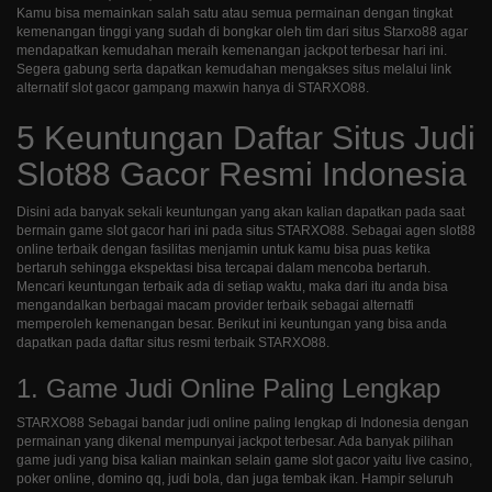
Kamu bisa memainkan salah satu atau semua permainan dengan tingkat
kemenangan tinggi yang sudah di bongkar oleh tim dari situs Starxo88 agar
mendapatkan kemudahan meraih kemenangan jackpot terbesar hari ini.
Segera gabung serta dapatkan kemudahan mengakses situs melalui link
alternatif slot gacor gampang maxwin hanya di STARXO88.
5 Keuntungan Daftar Situs Judi
Slot88 Gacor Resmi Indonesia
Disini ada banyak sekali keuntungan yang akan kalian dapatkan pada saat
bermain game slot gacor hari ini pada situs STARXO88. Sebagai agen slot88
online terbaik dengan fasilitas menjamin untuk kamu bisa puas ketika
bertaruh sehingga ekspektasi bisa tercapai dalam mencoba bertaruh.
Mencari keuntungan terbaik ada di setiap waktu, maka dari itu anda bisa
mengandalkan berbagai macam provider terbaik sebagai alternatfi
memperoleh kemenangan besar. Berikut ini keuntungan yang bisa anda
dapatkan pada daftar situs resmi terbaik STARXO88.
1. Game Judi Online Paling Lengkap
STARXO88 Sebagai bandar judi online paling lengkap di Indonesia dengan
permainan yang dikenal mempunyai jackpot terbesar. Ada banyak pilihan
game judi yang bisa kalian mainkan selain game slot gacor yaitu live casino,
poker online, domino qq, judi bola, dan juga tembak ikan. Hampir seluruh