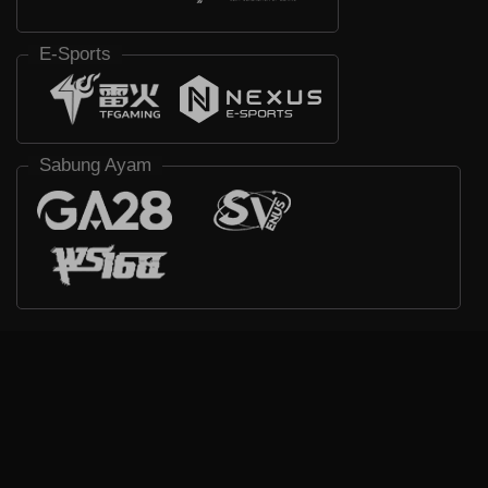
E-Sports
Sabung Ayam