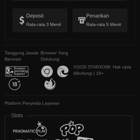
Deposit
Penarikan
Rata-rata 3 Menit
Rata-rata 5 Menit
Tanggung Jawab
Browser Yang
Bermain
Didukung
©2026 STARXO88. Hak cipta
dilindungi | 18+
Platform Penyedia Layanan
Slots