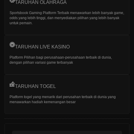
TARUHAN OLAHRAGA
Sportsbook Gaming Platform Terbaik menawarkan lebih banyak game,
odds yang lebih tinggi, dan menyediakan pilihan yang lebih banyak
untuk pemain.
TARUHAN LIVE KASINO
Platform Pilihan bagi perusahaan-perusahaan terbaik di dunia,
dengan pilihan variasi game terbanyak
TARUHAN TOGEL
Platform togel yang menarik dari perusahan terbaik di dunia yang
menawarkan hadiah kemenangan besar