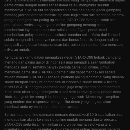
Selamat datang di situs alternatif starxo88 yang menyajikan beraneka ragam
game online dengan bonus sensasional selalu menghibur seluruh
membernya. STARXO88 menghadirkan permainan paling gacor gampang
menang jackpot terbesar memiliki rtp atau tingkat win rate mencapai 96,95%
dengan beragam fitur paling up to date. STARXO88 Sebagai salah satu
perusahaan website agen game online gampang menang selalu
memberikan layanan terbaik dan selalu online24jam penuh demi
memberikan pelayanan kepada seluruh member setia. Maka dari itu kami
selalu menghadirkan banyak promo dan bonus fantastis dengan hadiah
uang asli yang besar hingga ratusan juta rupiah dan bahkan bisa mencapai
milyaran rupiah.
Kemudahan kamu dalam mengakses websit STARXO88 terbaik gampang
menang dan paling gacor di indonesia juga menjadi alasan tambahan
mengapa saat ini semakin banyak pecinta game judi online. Untuk
menikmati game slot STARXO88 pemain kini dapat mengakses secara
mudah melalui STARXO88 sebagai platform paling fenomenal yang dimana
sudah menjadi situs judi nomor satu di Indonesia sudah memiliki lisensi
resmi PAGCOR dengan keamanan dan juga kenyamanan dalam bermain.
Kami tentu akan sangat menjamin sekali semua privacy, data pribadi anda
tidak akan jatuh ke orang tidak bertanggung jawab. Mempunyai tampilan
yang modern dan responsive dengan fitur demo yang lengkap akan
membuat anda nyaman dalam bermain taruhan.
Bermain game online gampang menang deposit kecil 10rb saja kalian bisa
mendapatkan akses ke situs slot online mudah menang dan terpercaya
STARXO88 serta bisa memainkan seluruh permainan slot yang telah
disediakan. Kalian bisa melakukan daftar game online gampang menang