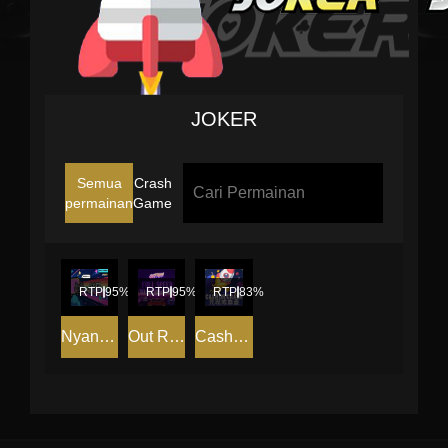
JOKER
Semua
Crash
permainan
Game
RTP
95%
RTP
95%
RTP
83%
Nyan Cat
Out Run
Cash Or Crash