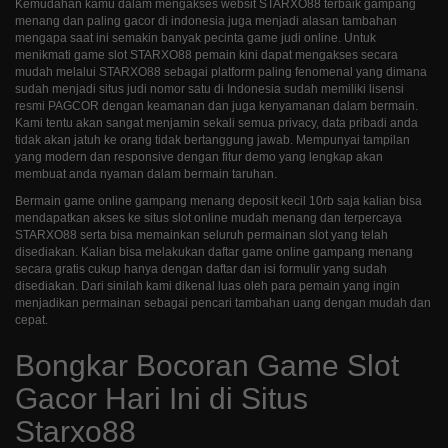
Kemudahan kamu dalam mengakses websit STARXO88 terbaik gampang
menang dan paling gacor di indonesia juga menjadi alasan tambahan
mengapa saat ini semakin banyak pecinta game judi online. Untuk
menikmati game slot STARXO88 pemain kini dapat mengakses secara
mudah melalui STARXO88 sebagai platform paling fenomenal yang dimana
sudah menjadi situs judi nomor satu di Indonesia sudah memiliki lisensi
resmi PAGCOR dengan keamanan dan juga kenyamanan dalam bermain.
Kami tentu akan sangat menjamin sekali semua privacy, data pribadi anda
tidak akan jatuh ke orang tidak bertanggung jawab. Mempunyai tampilan
yang modern dan responsive dengan fitur demo yang lengkap akan
membuat anda nyaman dalam bermain taruhan.
Bermain game online gampang menang deposit kecil 10rb saja kalian bisa
mendapatkan akses ke situs slot online mudah menang dan terpercaya
STARXO88 serta bisa memainkan seluruh permainan slot yang telah
disediakan. Kalian bisa melakukan daftar game online gampang menang
secara gratis cukup hanya dengan daftar dan isi formulir yang sudah
disediakan. Dari sinilah kami dikenal luas oleh para pemain yang ingin
menjadikan permainan sebagai pencari tambahan uang dengan mudah dan
cepat.
Bongkar Bocoran Game Slot
Gacor Hari Ini di Situs
Starxo88