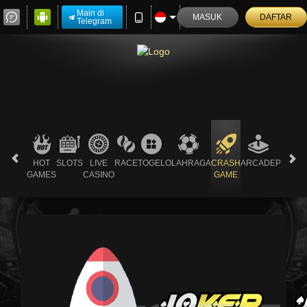
Main di
MASUK
DAFTAR
Telegram
HOT
SLOTS
LIVE
RACE
TOGEL
OLAHRAGA
CRASH
ARCADE
POKER
GAMES
CASINO
GAME