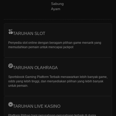
Sabung
Ayam
TARUHAN SLOT
Penyedia slot online dengan beragam pilihan game menarik yang
memudahkan pemain untuk mencapai jackpot
TARUHAN OLAHRAGA
Sportsbook Gaming Platform Terbaik menawarkan lebih banyak game,
odds yang lebih tinggi, dan menyediakan pilihan yang lebih banyak
untuk pemain.
TARUHAN LIVE KASINO
Platform Pilihan bagi perusahaan-perusahaan terbaik di dunia,