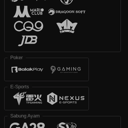
Poker
E-Sports
Sabung Ayam