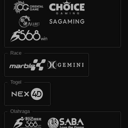
Race
Togel
Olahraga