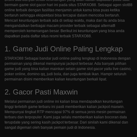
bermain game slot gacor hari ini pada situs STARXO88. Sebagai agen slot88
online terbaik dengan fasilitas menjamin untuk kamu bisa puas ketika
bertaruh sehingga ekspektasi bisa tercapai dalam mencoba bertaruh.
Mencari keuntungan terbaik ada di setiap waktu, maka dari itu anda bisa
mengandalkan berbagai macam provider terbaik sebagai alternatfi
memperoleh kemenangan besar. Berikut ini keuntungan yang bisa anda
dapatkan pada daftar situs resmi terbaik STARXO88.
1. Game Judi Online Paling Lengkap
STARXO88 Sebagai bandar judi online paling lengkap di Indonesia dengan
permainan yang dikenal mempunyai jackpot terbesar. Ada banyak pilihan
game judi yang bisa kalian mainkan selain game slot gacor yaitu live casino,
poker online, domino qq, judi bola, dan juga tembak ikan. Hampir seluruh
permainan disini memberikan kalian keuntungan berkali lipat.
2. Gacor Pasti Maxwin
Melalui permainan judi online ini kalian bisa mendapatkan keuntungan
tinggi terlebih game terbaru ini pasti memberikan kalian jackpot maxwin.
Mempunyai tingkat RTP mencapai 97% di semua jenis mesin permainan
terbaru dan terpopuler. Kami juga selalu memberikan kalian bocoran data
terupdate yang sering kasih jackpot terbesar. Dari sinilah kami dikenal dan
sangat digemari oleh banyak pemain judi di Indonesia.