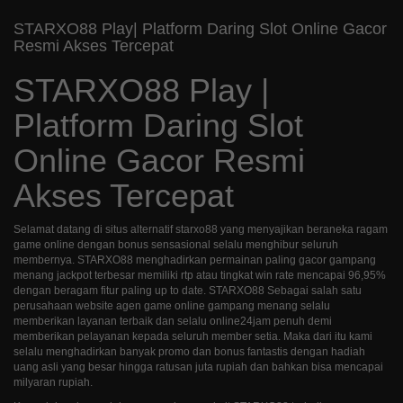
STARXO88 Play| Platform Daring Slot Online Gacor
Resmi Akses Tercepat
STARXO88 Play |
Platform Daring Slot
Online Gacor Resmi
Akses Tercepat
Selamat datang di situs alternatif starxo88 yang menyajikan beraneka ragam
game online dengan bonus sensasional selalu menghibur seluruh
membernya. STARXO88 menghadirkan permainan paling gacor gampang
menang jackpot terbesar memiliki rtp atau tingkat win rate mencapai 96,95%
dengan beragam fitur paling up to date. STARXO88 Sebagai salah satu
perusahaan website agen game online gampang menang selalu
memberikan layanan terbaik dan selalu online24jam penuh demi
memberikan pelayanan kepada seluruh member setia. Maka dari itu kami
selalu menghadirkan banyak promo dan bonus fantastis dengan hadiah
uang asli yang besar hingga ratusan juta rupiah dan bahkan bisa mencapai
milyaran rupiah.