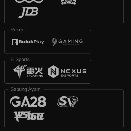
Poker
E-Sports
Sabung Ayam