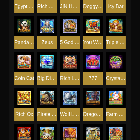
Egypt Oracle
Rich Dragon
JIN HOU YE
Doggy Wealth
Icy Bar
Pandaria
Zeus
5 God Beast
You Will Win
Triple Monkey
Coin Cat
Big Diamond
Rich Lion
777
Crystal Fruits
Rich Ox
Pirate King
Wolf Legend
Dragonburst
Farm Family