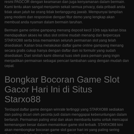
resmi PAGCOR dengan keamanan dan juga kenyamanan dalam bermain.
Kami tentu akan sangat menjamin sekali semua privacy, data pribadi anda
tidak akan jatuh ke orang tidak bertanggung jawab. Mempunyai tampilan
yang modern dan responsive dengan fitur demo yang lengkap akan
membuat anda nyaman dalam bermain taruhan.
Bermain game online gampang menang deposit kecil 10rb saja kalian bisa
mendapatkan akses ke situs slot online mudah menang dan terpercaya
STARXO88 serta bisa memainkan seluruh permainan slot yang telah
disediakan. Kalian bisa melakukan daftar game online gampang menang
secara gratis cukup hanya dengan daftar dan isi formulir yang sudah
disediakan. Dari sinilah kami dikenal luas oleh para pemain yang ingin
menjadikan permainan sebagai pencari tambahan uang dengan mudah dan
cepat.
Bongkar Bocoran Game Slot
Gacor Hari Ini di Situs
Starxo88
Terdapat daftar game dengan winrate tertinggi yang STARXO88 sediakan
dan paling dicari oleh pecinta judi dalam menggapai keberuntungan dalam
bertaruh. Permainan paling viral dan akan membantu kamu untuk mencapai
kemenangan besar dalam memainkan game slot terbaik. STARXO88 kini
akan membongkar bocoran game slot gacor hari ini yang paling sering