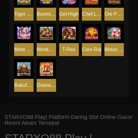
Tiger Lord
Booming Gems
Get High
Chef Lady
Ore Power
More Beauties
Monkey King
T-Rex
Coin Rat
Midas Touch
Bakufu Shogun
Diamond 7
STARXO88 Play| Platform Daring Slot Online Gacor
Resmi Akses Tercepat