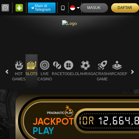
Main di
MASUK
DAFTAR
Telegram
HOT
SLOTS
LIVE
RACE
TOGEL
OLAHRAGA
CRASH
ARCADE
POKER
GAMES
CASINO
GAME
IDR
12,664,
JACKPOT
PLAY