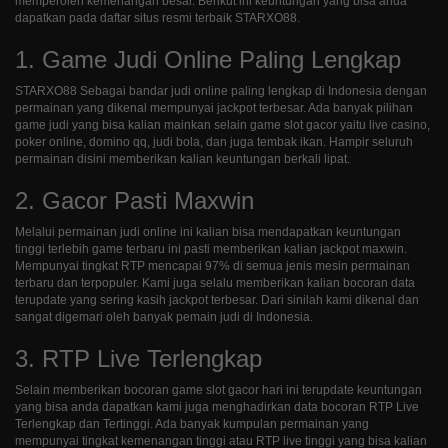
memperoleh kemenangan besar. Berikut ini keuntungan yang bisa anda
dapatkan pada daftar situs resmi terbaik STARXO88.
1. Game Judi Online Paling Lengkap
STARXO88 Sebagai bandar judi online paling lengkap di Indonesia dengan
permainan yang dikenal mempunyai jackpot terbesar. Ada banyak pilihan
game judi yang bisa kalian mainkan selain game slot gacor yaitu live casino,
poker online, domino qq, judi bola, dan juga tembak ikan. Hampir seluruh
permainan disini memberikan kalian keuntungan berkali lipat.
2. Gacor Pasti Maxwin
Melalui permainan judi online ini kalian bisa mendapatkan keuntungan
tinggi terlebih game terbaru ini pasti memberikan kalian jackpot maxwin.
Mempunyai tingkat RTP mencapai 97% di semua jenis mesin permainan
terbaru dan terpopuler. Kami juga selalu memberikan kalian bocoran data
terupdate yang sering kasih jackpot terbesar. Dari sinilah kami dikenal dan
sangat digemari oleh banyak pemain judi di Indonesia.
3. RTP Live Terlengkap
Selain memberikan bocoran game slot gacor hari ini terupdate keuntungan
yang bisa anda dapatkan kami juga menghadirkan data bocoran RTP Live
Terlengkap dan Tertinggi. Ada banyak kumpulan permainan yang
mempunyai tingkat kemenangan tinggi atau RTP live tinggi yang bisa kalian