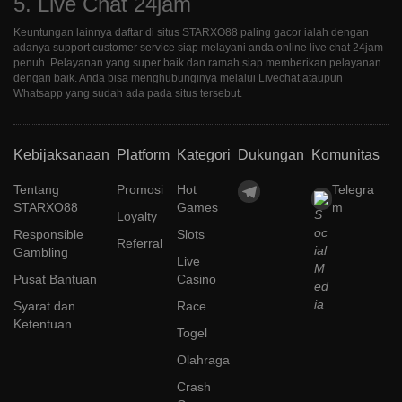
5. Live Chat 24jam
Keuntungan lainnya daftar di situs STARXO88 paling gacor ialah dengan
adanya support customer service siap melayani anda online live chat 24jam
penuh. Pelayanan yang super baik dan ramah siap memberikan pelayanan
dengan baik. Anda bisa menghubunginya melalui Livechat ataupun
Whatsapp yang sudah ada pada situs tersebut.
Kebijaksanaan
Platform
Kategori
Dukungan
Komunitas
Tentang
Promosi
Hot
Telegra
STARXO88
Games
m
Loyalty
Responsible
Slots
Referral
Gambling
Live
Pusat Bantuan
Casino
Syarat dan
Race
Ketentuan
Togel
Olahraga
Crash