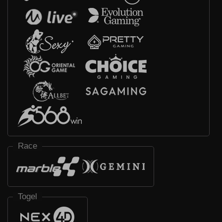
Race
Togel