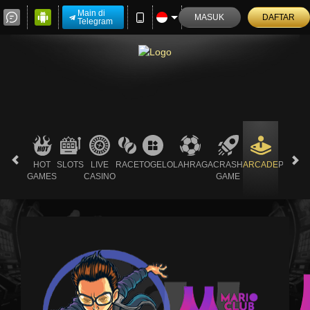
Main di
MASUK
DAFTAR
Telegram
HOT
SLOTS
LIVE
RACE
TOGEL
OLAHRAGA
CRASH
ARCADE
POKER
GAMES
CASINO
GAME