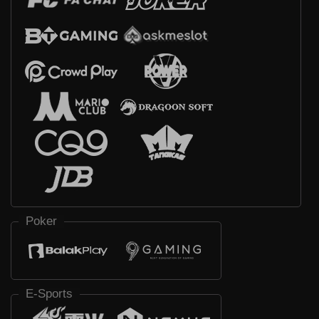
Poker
E-Sports