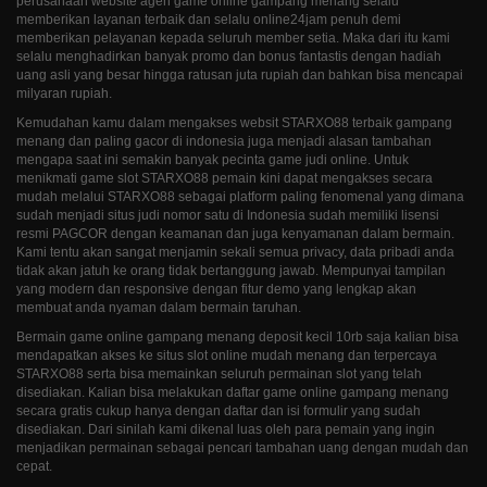
perusahaan website agen game online gampang menang selalu
memberikan layanan terbaik dan selalu online24jam penuh demi
memberikan pelayanan kepada seluruh member setia. Maka dari itu kami
selalu menghadirkan banyak promo dan bonus fantastis dengan hadiah
uang asli yang besar hingga ratusan juta rupiah dan bahkan bisa mencapai
milyaran rupiah.
Kemudahan kamu dalam mengakses websit STARXO88 terbaik gampang
menang dan paling gacor di indonesia juga menjadi alasan tambahan
mengapa saat ini semakin banyak pecinta game judi online. Untuk
menikmati game slot STARXO88 pemain kini dapat mengakses secara
mudah melalui STARXO88 sebagai platform paling fenomenal yang dimana
sudah menjadi situs judi nomor satu di Indonesia sudah memiliki lisensi
resmi PAGCOR dengan keamanan dan juga kenyamanan dalam bermain.
Kami tentu akan sangat menjamin sekali semua privacy, data pribadi anda
tidak akan jatuh ke orang tidak bertanggung jawab. Mempunyai tampilan
yang modern dan responsive dengan fitur demo yang lengkap akan
membuat anda nyaman dalam bermain taruhan.
Bermain game online gampang menang deposit kecil 10rb saja kalian bisa
mendapatkan akses ke situs slot online mudah menang dan terpercaya
STARXO88 serta bisa memainkan seluruh permainan slot yang telah
disediakan. Kalian bisa melakukan daftar game online gampang menang
secara gratis cukup hanya dengan daftar dan isi formulir yang sudah
disediakan. Dari sinilah kami dikenal luas oleh para pemain yang ingin
menjadikan permainan sebagai pencari tambahan uang dengan mudah dan
cepat.