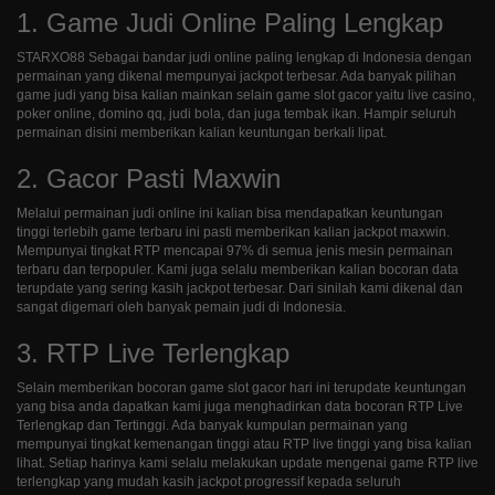
1. Game Judi Online Paling Lengkap
STARXO88 Sebagai bandar judi online paling lengkap di Indonesia dengan
permainan yang dikenal mempunyai jackpot terbesar. Ada banyak pilihan
game judi yang bisa kalian mainkan selain game slot gacor yaitu live casino,
poker online, domino qq, judi bola, dan juga tembak ikan. Hampir seluruh
permainan disini memberikan kalian keuntungan berkali lipat.
2. Gacor Pasti Maxwin
Melalui permainan judi online ini kalian bisa mendapatkan keuntungan
tinggi terlebih game terbaru ini pasti memberikan kalian jackpot maxwin.
Mempunyai tingkat RTP mencapai 97% di semua jenis mesin permainan
terbaru dan terpopuler. Kami juga selalu memberikan kalian bocoran data
terupdate yang sering kasih jackpot terbesar. Dari sinilah kami dikenal dan
sangat digemari oleh banyak pemain judi di Indonesia.
3. RTP Live Terlengkap
Selain memberikan bocoran game slot gacor hari ini terupdate keuntungan
yang bisa anda dapatkan kami juga menghadirkan data bocoran RTP Live
Terlengkap dan Tertinggi. Ada banyak kumpulan permainan yang
mempunyai tingkat kemenangan tinggi atau RTP live tinggi yang bisa kalian
lihat. Setiap harinya kami selalu melakukan update mengenai game RTP live
terlengkap yang mudah kasih jackpot progressif kepada seluruh