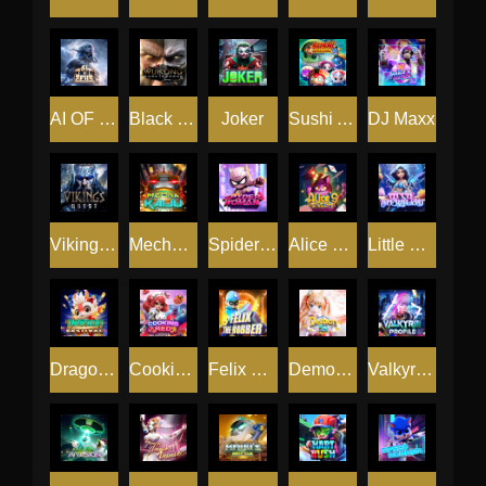
AI OF ZEUS
Black WuKong
Joker
Sushi Avenger
DJ Maxx
Viking Quest
Mecha Kaiju
Spider Woman
Alice Dream
Little Mermaid
Dragon Festive
Cooking Red
Felix The Robber
Demon Fox
Valkyrie Profile