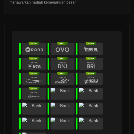
menawarkan hadiah kemenangan besar