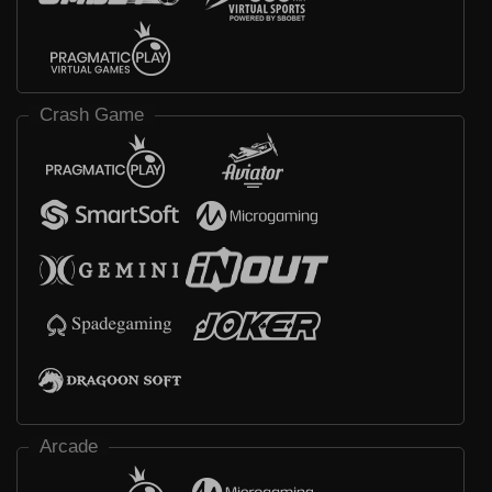
Crash Game
Arcade