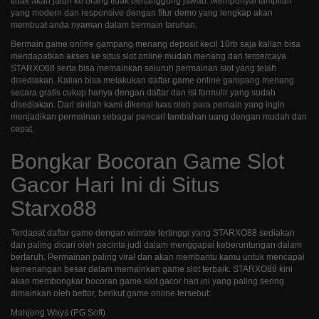
tidak akan jatuh ke orang tidak bertanggung jawab. Mempunyai tampilan
yang modern dan responsive dengan fitur demo yang lengkap akan
membuat anda nyaman dalam bermain taruhan.
Bermain game online gampang menang deposit kecil 10rb saja kalian bisa
mendapatkan akses ke situs slot online mudah menang dan terpercaya
STARXO88 serta bisa memainkan seluruh permainan slot yang telah
disediakan. Kalian bisa melakukan daftar game online gampang menang
secara gratis cukup hanya dengan daftar dan isi formulir yang sudah
disediakan. Dari sinilah kami dikenal luas oleh para pemain yang ingin
menjadikan permainan sebagai pencari tambahan uang dengan mudah dan
cepat.
Bongkar Bocoran Game Slot
Gacor Hari Ini di Situs
Starxo88
Terdapat daftar game dengan winrate tertinggi yang STARXO88 sediakan
dan paling dicari oleh pecinta judi dalam menggapai keberuntungan dalam
bertaruh. Permainan paling viral dan akan membantu kamu untuk mencapai
kemenangan besar dalam memainkan game slot terbaik. STARXO88 kini
akan membongkar bocoran game slot gacor hari ini yang paling sering
dimainkan oleh bettor, berikut game online tersebut:
Mahjong Ways (PG Soft)