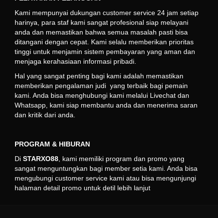
Kami mempunyai dukungan customer service 24 jam setiap
harinya, para staf kami sangat profesional siap melayani
anda dan memastikan bahwa semua masalah pasti bisa
ditangani dengan cepat. Kami selalu memberikan prioritas
tinggi untuk menjamin sistem pembayaran yang aman dan
menjaga kerahasiaan informasi pribadi.
Hal yang sangat penting bagi kami adalah memastikan
memberikan pengalaman judi yang terbaik bagi pemain
kami. Anda bisa menghubungi kami melalui Livechat dan
Whatsapp, kami siap membantu anda dan menerima saran
dan kritik dari anda.
PROGRAM & HIBURAN
Di
STARXO88
, kami memiliki program dan promo yang
sangat menguntungkan bagi member setia kami. Anda bisa
mengubungi customer service kami atau bisa mengunjungi
halaman detail promo untuk detil lebih lanjut