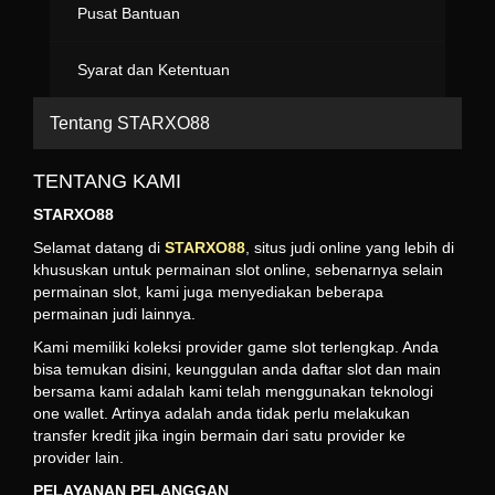
Pusat Bantuan
Syarat dan Ketentuan
Tentang STARXO88
TENTANG KAMI
STARXO88
Selamat datang di
STARXO88
, situs judi online yang lebih di
khususkan untuk permainan slot online, sebenarnya selain
permainan slot, kami juga menyediakan beberapa
permainan judi lainnya.
Kami memiliki koleksi provider game slot terlengkap. Anda
bisa temukan disini, keunggulan anda daftar slot dan main
bersama kami adalah kami telah menggunakan teknologi
one wallet. Artinya adalah anda tidak perlu melakukan
transfer kredit jika ingin bermain dari satu provider ke
provider lain.
PELAYANAN PELANGGAN