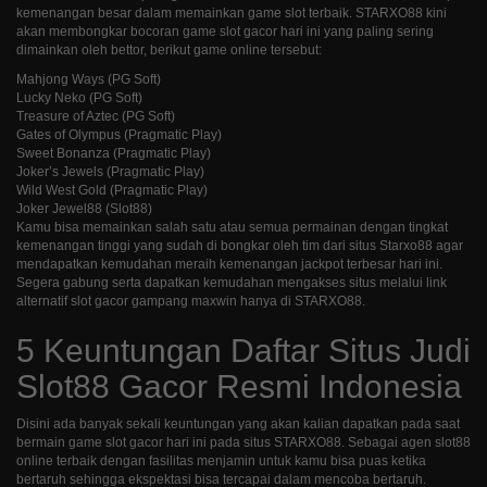
kemenangan besar dalam memainkan game slot terbaik. STARXO88 kini
akan membongkar bocoran game slot gacor hari ini yang paling sering
dimainkan oleh bettor, berikut game online tersebut:
Mahjong Ways (PG Soft)
Lucky Neko (PG Soft)
Treasure of Aztec (PG Soft)
Gates of Olympus (Pragmatic Play)
Sweet Bonanza (Pragmatic Play)
Joker’s Jewels (Pragmatic Play)
Wild West Gold (Pragmatic Play)
Joker Jewel88 (Slot88)
Kamu bisa memainkan salah satu atau semua permainan dengan tingkat
kemenangan tinggi yang sudah di bongkar oleh tim dari situs Starxo88 agar
mendapatkan kemudahan meraih kemenangan jackpot terbesar hari ini.
Segera gabung serta dapatkan kemudahan mengakses situs melalui link
alternatif slot gacor gampang maxwin hanya di STARXO88.
5 Keuntungan Daftar Situs Judi
Slot88 Gacor Resmi Indonesia
Disini ada banyak sekali keuntungan yang akan kalian dapatkan pada saat
bermain game slot gacor hari ini pada situs STARXO88. Sebagai agen slot88
online terbaik dengan fasilitas menjamin untuk kamu bisa puas ketika
bertaruh sehingga ekspektasi bisa tercapai dalam mencoba bertaruh.