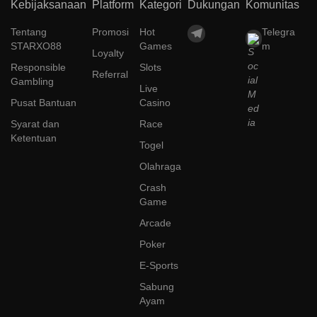
Kebijaksanaan
Platform
Kategori
Dukungan
Komunitas
Tentang
Promosi
Hot
Telegra
STARXO88
Games
m
Loyalty
Responsible
Slots
Referral
Gambling
Live
Pusat Bantuan
Casino
Syarat dan
Race
Ketentuan
Togel
Olahraga
Crash
Game
Arcade
Poker
E-Sports
Sabung
Ayam