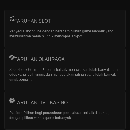
TARUHAN SLOT
Penyedia slot online dengan beragam pilihan game menarik yang
memudahkan pemain untuk mencapai jackpot
TARUHAN OLAHRAGA
Sportsbook Gaming Platform Terbaik menawarkan lebih banyak game,
odds yang lebih tinggi, dan menyediakan pilihan yang lebih banyak
untuk pemain.
TARUHAN LIVE KASINO
Platform Pilihan bagi perusahaan-perusahaan terbaik di dunia,
dengan pilihan variasi game terbanyak