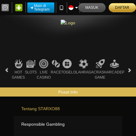
Main di
MASUK
DAFTAR
Telegram
HOT
SLOTS
LIVE
RACE
TOGEL
OLAHRAGA
CRASH
ARCADE
POKER
GAMES
CASINO
GAME
Pusat Info
Tentang STARXO88
Responsible Gambling