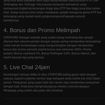
yang bisa anda dapatkan kami juga menghadirkan data bocoran RTP Live
Terlengkap dan Tertinggi. Ada banyak kumpulan permainan yang
mempunyai tingkat kemenangan tinggi atau RTP live tinggi yang bisa kalian
lihat. Setiap harinya kami selalu melakukan update mengenai game RTP live
terlengkap yang mudah kasih jackpot progressif kepada seluruh
membernya.
4. Bonus dan Promo Melimpah
STARXO88 Sebagai website yang sudah lalang melintang dan sangat
dikenal oleh seluruh pemain dengan alasan sering memberikan kemudahan
untuk meraih kemenangan yang menguntungkan dengan memberikan
bonus dan promo menarik seperti bonus new welcome 100%, Promo
jackpot, Bonus cashback 5%, Bonus Rollingan 0,8%, Bonus referral, dan
masih banyak lagi yang lainnya.
5. Live Chat 24jam
Keuntungan lainnya daftar di situs STARXO88 paling gacor ialah dengan
adanya support customer service siap melayani anda online live chat 24jam
penuh. Pelayanan yang super baik dan ramah siap memberikan pelayanan
dengan baik. Anda bisa menghubunginya melalui Livechat ataupun
Whatsapp yang sudah ada pada situs tersebut.