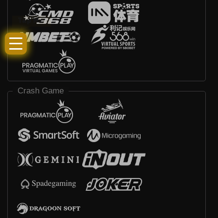
Tap Me!
Crash Game