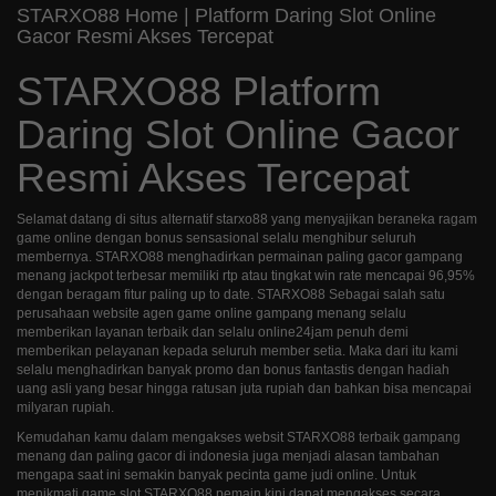
STARXO88 Home | Platform Daring Slot Online
Gacor Resmi Akses Tercepat
STARXO88 Platform
Daring Slot Online Gacor
Resmi Akses Tercepat
Selamat datang di situs alternatif starxo88 yang menyajikan beraneka ragam
game online dengan bonus sensasional selalu menghibur seluruh
membernya. STARXO88 menghadirkan permainan paling gacor gampang
menang jackpot terbesar memiliki rtp atau tingkat win rate mencapai 96,95%
dengan beragam fitur paling up to date. STARXO88 Sebagai salah satu
perusahaan website agen game online gampang menang selalu
memberikan layanan terbaik dan selalu online24jam penuh demi
memberikan pelayanan kepada seluruh member setia. Maka dari itu kami
selalu menghadirkan banyak promo dan bonus fantastis dengan hadiah
uang asli yang besar hingga ratusan juta rupiah dan bahkan bisa mencapai
milyaran rupiah.
Kemudahan kamu dalam mengakses websit STARXO88 terbaik gampang
menang dan paling gacor di indonesia juga menjadi alasan tambahan
mengapa saat ini semakin banyak pecinta game judi online. Untuk
menikmati game slot STARXO88 pemain kini dapat mengakses secara