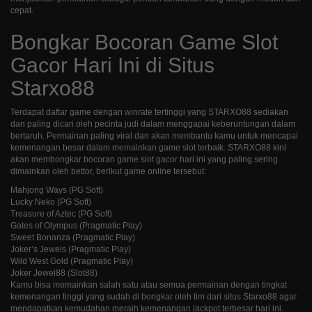
cepat.
Bongkar Bocoran Game Slot
Gacor Hari Ini di Situs
Starxo88
Terdapat daftar game dengan winrate tertinggi yang STARXO88 sediakan
dan paling dicari oleh pecinta judi dalam menggapai keberuntungan dalam
bertaruh. Permainan paling viral dan akan membantu kamu untuk mencapai
kemenangan besar dalam memainkan game slot terbaik. STARXO88 kini
akan membongkar bocoran game slot gacor hari ini yang paling sering
dimainkan oleh bettor, berikut game online tersebut:
Mahjong Ways (PG Soft)
Lucky Neko (PG Soft)
Treasure of Aztec (PG Soft)
Gates of Olympus (Pragmatic Play)
Sweet Bonanza (Pragmatic Play)
Joker’s Jewels (Pragmatic Play)
Wild West Gold (Pragmatic Play)
Joker Jewel88 (Slot88)
Kamu bisa memainkan salah satu atau semua permainan dengan tingkat
kemenangan tinggi yang sudah di bongkar oleh tim dari situs Starxo88 agar
mendapatkan kemudahan meraih kemenangan jackpot terbesar hari ini.