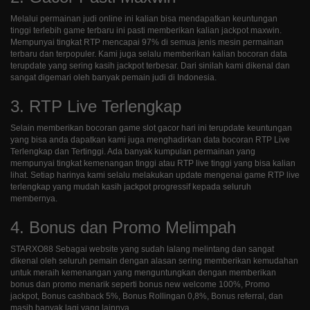
Melalui permainan judi online ini kalian bisa mendapatkan keuntungan
tinggi terlebih game terbaru ini pasti memberikan kalian jackpot maxwin.
Mempunyai tingkat RTP mencapai 97% di semua jenis mesin permainan
terbaru dan terpopuler. Kami juga selalu memberikan kalian bocoran data
terupdate yang sering kasih jackpot terbesar. Dari sinilah kami dikenal dan
sangat digemari oleh banyak pemain judi di Indonesia.
3. RTP Live Terlengkap
Selain memberikan bocoran game slot gacor hari ini terupdate keuntungan
yang bisa anda dapatkan kami juga menghadirkan data bocoran RTP Live
Terlengkap dan Tertinggi. Ada banyak kumpulan permainan yang
mempunyai tingkat kemenangan tinggi atau RTP live tinggi yang bisa kalian
lihat. Setiap harinya kami selalu melakukan update mengenai game RTP live
terlengkap yang mudah kasih jackpot progressif kepada seluruh
membernya.
4. Bonus dan Promo Melimpah
STARXO88 Sebagai website yang sudah lalang melintang dan sangat
dikenal oleh seluruh pemain dengan alasan sering memberikan kemudahan
untuk meraih kemenangan yang menguntungkan dengan memberikan
bonus dan promo menarik seperti bonus new welcome 100%, Promo
jackpot, Bonus cashback 5%, Bonus Rollingan 0,8%, Bonus referral, dan
masih banyak lagi yang lainnya.