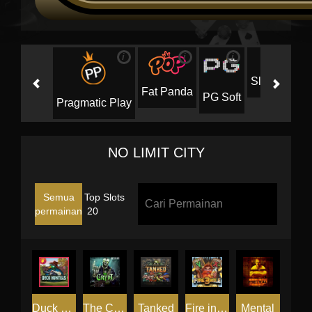
i
i
i
i
Slot88 x PP
Fat Panda
PG Soft
Pragmatic Play
NO LIMIT CITY
Semua
Top
Slots
permainan
20
Duck Hunters
The Crypt
Tanked
Fire in the Hole 3
Mental