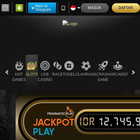
Main di
MASUK
DAFTAR
Telegram
HOT
SLOTS
LIVE
RACE
TOGEL
OLAHRAGA
CRASH
ARCADE
POKER
GAMES
CASINO
GAME
IDR
12,745,
JACKPOT
PLAY