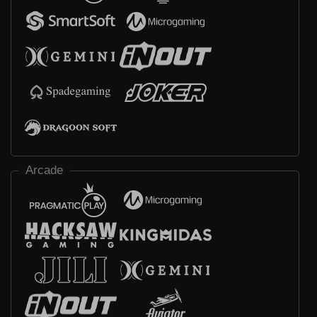
Arcade