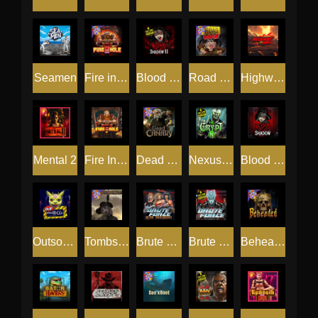
Seamen
Fire in the Hole 2
Blood & Shadow 2
Road Rage
Highway to Hell
Mental 2
Fire In The Hole xBomb
Dead Canary
Nexus The Crypt
Blood & Shadow
Outsourced
Tombstone RIP
Brute Force: Alien Onslaught
Brute Force
Beheaded