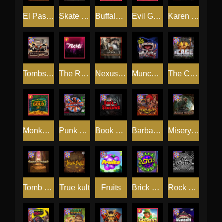
El Pasa Gunfight xNudge
Skate or Die
Buffalo Hunter
Evil Goblins xBomb
Karen Maneater
Tombstone No Mercy
The Rave
Nexus Tombstone RIP
Munchies
The Cage
Monkey's Gold xPays
Punk Rocker
Book Of Shadows
Barbarian Fury
Misery Mining
Tomb of Akhenaten
True kult
Fruits
Brick Snake 2000
Rock Bottom