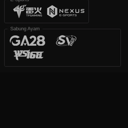
Sabung Ayam