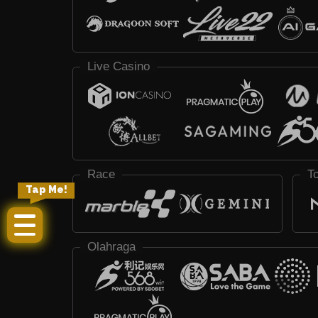
Live Casino
Race
T
Tap Me!
Olahraga