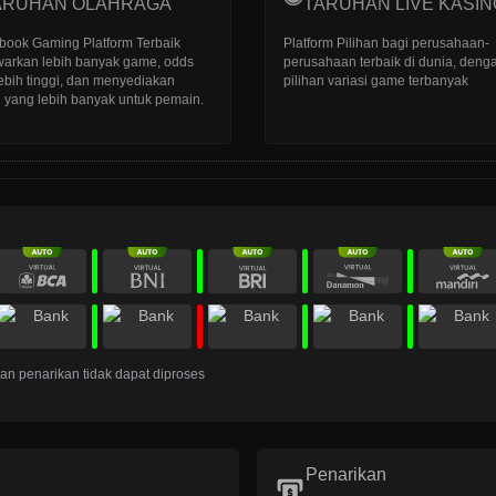
ARUHAN OLAHRAGA
TARUHAN LIVE KASIN
book Gaming Platform Terbaik
Platform Pilihan bagi perusahaan-
arkan lebih banyak game, odds
perusahaan terbaik di dunia, deng
ebih tinggi, dan menyediakan
pilihan variasi game terbanyak
n yang lebih banyak untuk pemain.
an penarikan tidak dapat diproses
Penarikan