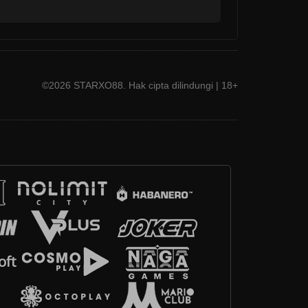
©2026 STARXO88. Hak cipta dilindungi | 18+