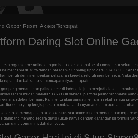
ine Gacor Resmi Akses Tercepat
tform Daring Slot Online G
n beraneka ragam game online dengan bonus sensasional selalu menghibur selur
in rate mencapai 96,95% dengan beragam fitur paling up to date. STARXO88 Seba
24jam penuh demi memberikan pelayanan kepada seluruh member setia. Maka dari
uta rupiah dan bahkan bisa mencapai milyaran rupiah.
mpang menang dan paling gacor di indonesia juga menjadi alasan tambahan men
kses secara mudah melalui STARXO88 sebagai platform paling fenomenal yang di
amanan dalam bermain. Kami tentu akan sangat menjamin sekali semua privacy, d
an fitur demo yang lengkap akan membuat anda nyaman dalam bermain taruhan.
kalian bisa mendapatkan akses ke situs slot online mudah menang dan terperca
ne gampang menang secara gratis cukup hanya dengan daftar dan isi formulir yang 
mbahan uang dengan mudah dan cepat.
t Gacor Hari Ini di Situs Starxo