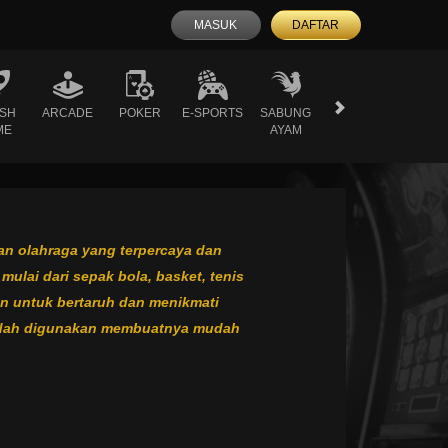
MASUK
DAFTAR
SH
ARCADE
POKER
E-SPORTS
SABUNG
PROMOSI
ME
AYAM
n olahraga yang terpercaya dan
ulai dari sepak bola, basket, tenis
an untuk bertaruh dan menikmati
udah digunakan membuatnya mudah