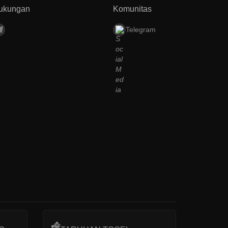
ukungan
Komunitas
Telegram