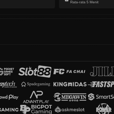
Rata-rata 5 Menit