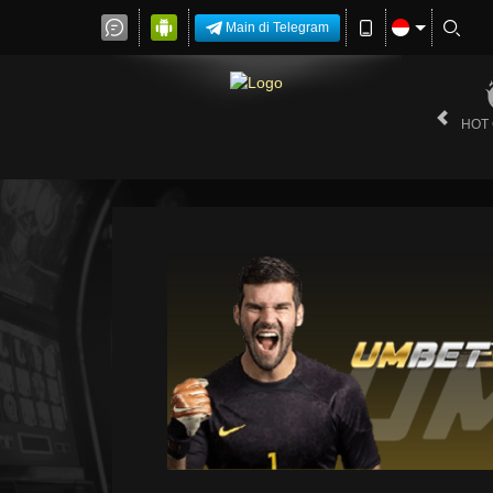
Main di Telegram
HOT